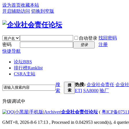
设为首页
收藏本站
开启辅助访问
切换到窄版
找回密码
自动登录
密码
注册
登录
快捷导航
论坛
BBS
排行榜
Ranklist
CSRA主站
搜
热搜:
企业社会责任
企业
搜
索
索
ETI
SA8000
验厂
升级调试中
|
小黑屋
|
手机版
|
Archiver
|
企业社会责任论坛
(
粤ICP备07511
GMT+8, 2026-8-6 17:13
, Processed in 0.042953 second(s), 4 queries